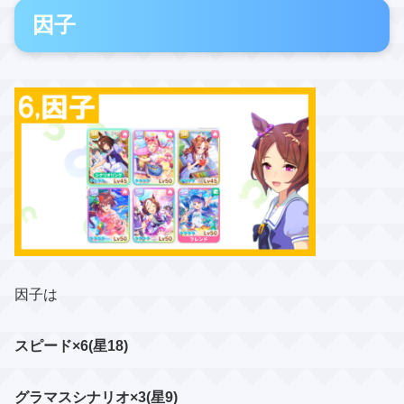
因子
因子は
スピード×6(星18)
グラマスシナリオ×3(星9)