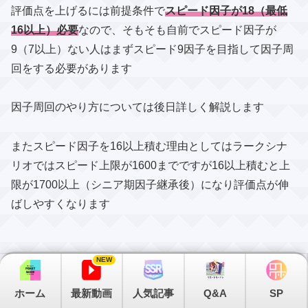
評価点を上げるには前提条件で
スピード因子が18（最低
16以上）必要
なので、そもそも自前でスピード因子が
9（7以上）ない人はまずスピード9因子を目指して因子周
回をする必要があります
因子周回のやり方については後日詳しく解説します
またスピード因子を16以上積む理由としてはラークシナ
リオではスピード上限が1600までですが16以上積むと上
限が1700以上（シニア期因子継承後）になり評価点が伸
ばしやすくなります
NEW
ホーム
最新動画
人気記事
Q&A
SP