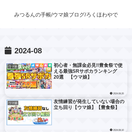
みつるんの手帳/ウマ娘ブログ/ろくほわやで
2024-08
初心者・無課金必見!!豊食祭で使
ウマ娘
える最強SRサポカランキング
20選 【ウマ娘】
2024.08.20
友情練習が発生していない場合の
ウマ娘
立ち回り【ウマ娘】【豊食祭】
2024.08.10