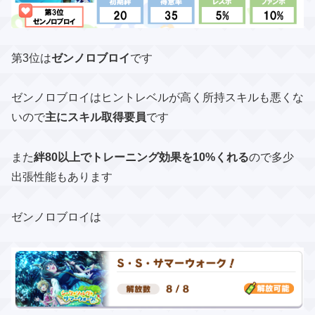
第3位は
ゼンノロブロイ
です
ゼンノロブロイはヒントレベルが高く所持スキルも悪くな
いので
主にスキル取得要員
です
また
絆80以上でトレーニング効果を10%くれる
ので多少
出張性能もあります
ゼンノロブロイは