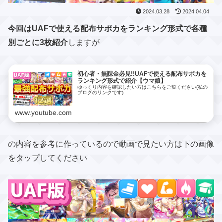
2024.03.28
2024.04.04
今回はUAFで使える配布サポカをランキング形式で各種
別ごとに3枚紹介
しますが
初心者・無課金必見!!UAFで使える配布サポカを
ランキング形式で紹介【ウマ娘】
ゆっくり内容を確認したい方はこちらをご覧ください(私の
ブログのリンクです)
www.youtube.com
の内容を参考に作っているので動画で見たい方は下の画像
をタップしてください