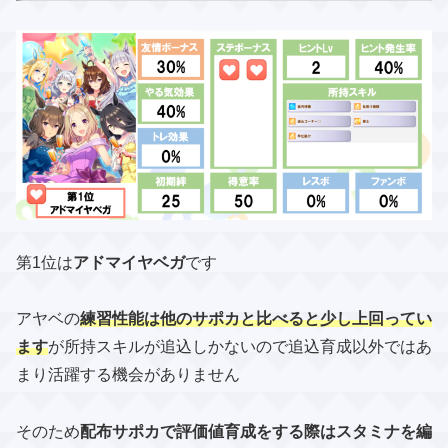
第1位は
アドマイヤベガ
です
アヤベの
練習性能は他のサポカと比べると少し上回ってい
ます
が​所持スキルが追込しかないので追込育成以外ではあ
まり活躍する機会がありません
そのため
配布サポカで評価値育成をする際はスタミナを編