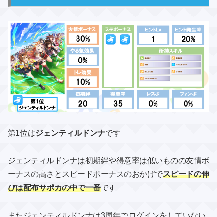
第1位は
ジェンティルドンナ
です
ジェンティルドンナは初期絆や得意率は低いものの友情ボ
ーナスの高さとスピードボーナスの​おかげで
スピードの伸
びは配布サポカの中で一番
です
またジェンティルドンナは3周年でログインをしていない