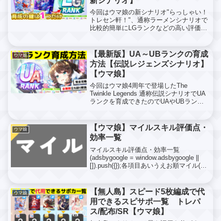
新シナリオ】
今回はウマ娘の新シナリオ"らっしゃい！
トレセン軒！"、通称ラーメンシナリオで
比較的簡単にLGランクなどの高い評価を
出せる育成方法をご紹介しますまた今回
の内容は以下の動画を参考に制作してい
るので動画で見たい方はこちらをご覧く
【最新版】UA～UBランクの育成
ウマ娘
ださいはじめに皆さ...
方法【伝説レジェンズシナリオ】
【ウマ娘】
今回はウマ娘4周年で登場したThe
Twinkle Legends 通称伝説シナリオでUA
ランクを育成できたのでUAやUBランク
などの高い評価点を出す育成方法を紹介
していきますまた今回の動画は以下の動
画を参考に作っているので動画で見たい
【ウマ娘】マイルスキル評価点・
ウマ娘
方は...
効率一覧
マイルスキル評価点・効率一覧
(adsbygoogle = window.adsbygoogle ||
[]).push({});各項目あいうえお順マイル(金
＋白スキル)スキル名スキルpt評価点効率
アクセル全開!3205591.75姉御肌2...
【無人島】スピード5枚編成で代
ウマ娘
用できるスピサポ一覧 トレパ
ス/配布/SR【ウマ娘】