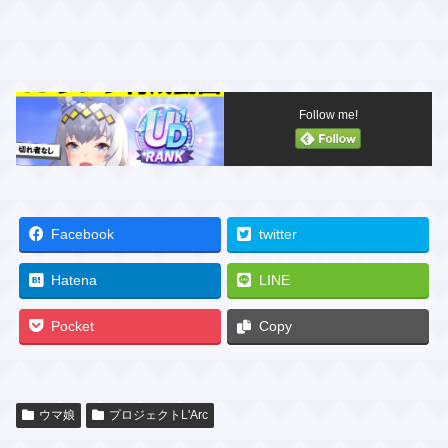
Follow me!
Facebook
twitter
Hatena
LINE
Pocket
Copy
ウマ娘
プロジェクトL'Arc