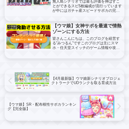
無人島シナリオでは最も評価を伸ばすこ
とができるスピ5枚編成が流行っています
が中にはガチャ産スピードサポカの完凸
を5枚も持っていないからスピ5枚編成が
できないという人もいることでしょうそ
こで今回はガチャ産SSRの代用として使
【ウマ娘】女神サポを最速で情熱
ウマ娘
えるトレパス・配布...
ゾーンにする方法
皆さんこんにちは、このブログを経営す
る”みつるん”ですこのブログは主にスマ
ホ・任天堂スイッチのゲーム情報や攻略
方法を上げています今回はスマホゲー
ム”ウマ娘プリティーダービー”に登場する
女神サポカの使い方（情熱ゾーンについ
て）を解説していきま...
【4月最新版】ウマ娘新シナリオプロジェ
クトラークでUDランクを取る育成方法
【ウマ娘】SR・配布根性サポカランキン
グ【完全版】