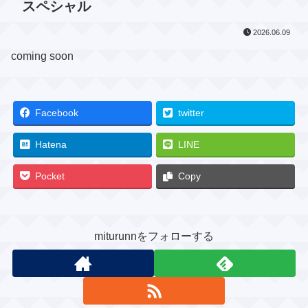
スペシャル
2026.06.09
coming soon
Facebook
twitter
Hatena
LINE
Pocket
Copy
miturunnをフォローする