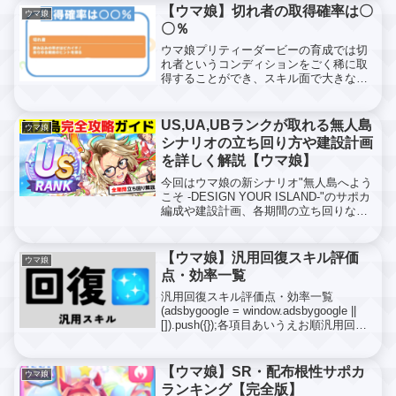
ピード枠だけで上位3枚を選びランキング
【ウマ娘】切れ者の取得確率は〇
ウマ娘
を作りまし...
〇％
ウマ娘プリティーダービーの育成では切
れ者というコンディションをごく稀に取
得することができ、スキル面で大きな恩
恵を受けますただ切れ者が所得できる確
率の正確な数値は公式からの発表はな
く、まだはっきりしていないので今回は
US,UA,UBランクが取れる無人島
ウマ娘
私がウマ娘を約4年プレイし...
シナリオの立ち回り方や建設計画
を詳しく解説【ウマ娘】
今回はウマ娘の新シナリオ"無人島へよう
こそ -DESIGN YOUR ISLAND-"のサポカ
編成や建設計画、各期間の立ち回りなど
育成のポイントととなる箇所について詳
しく説明していきます※この投稿より詳
しく解説しているサイトを新しく投稿し
【ウマ娘】汎用回復スキル評価
ウマ娘
ま...
点・効率一覧
汎用回復スキル評価点・効率一覧
(adsbygoogle = window.adsbygoogle ||
[]).push({});各項目あいうえお順汎用回復
スキル(金＋白)スキル名スキルpt評価点効
率アオハル燃焼・体4006331.58円...
【ウマ娘】SR・配布根性サポカ
ウマ娘
ランキング【完全版】