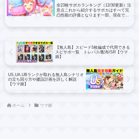
全23枚サポカランキング（12/30更新）注
意点これから紹介するサポカはすべて完
凸性能の評価となります一部、現在では
入手できないサポカがありますがご了承
ください新たなサポカが登場次第、随時
更新予定ですが反映されてない場合があ
ります (ads...
【無人島】スピード5枚編成で代用できる
スピサポ一覧 トレパス/配布/SR【ウマ
娘】
US,UA,UBランクが取れる無人島シナリオ
の立ち回り方や建設計画を詳しく解説
【ウマ娘】
ホーム
ウマ娘