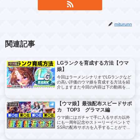
miturunn
関連記事
LGランクを育成する方法【ウマ
ウマ娘
娘】
今回はラーメンシナリオでLGランクなど
の高い評価のウマ娘を育成する方法を紹
介しますまた今回の内容は下の動画を参
考に制作しているので動画で見たい方は
こちらからご覧ください育成ウマ娘まず
はLGランクを取るにあたって最も大切な
【ウマ娘】最強配布スピードサポ
ウマ娘
育成ウマ娘を紹介しま...
カ TOP3 グラマス編
ウマ娘にはガチャで手に入るサポカ以外
にも一周年記念やストーリーイベントで
SSRの配布サポカを入手することがで
き、現在（R5,7/23）は約37枚の配布サポ
カがありますそこで今回は37枚の内のス