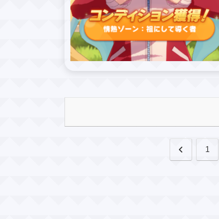
前
1
へ