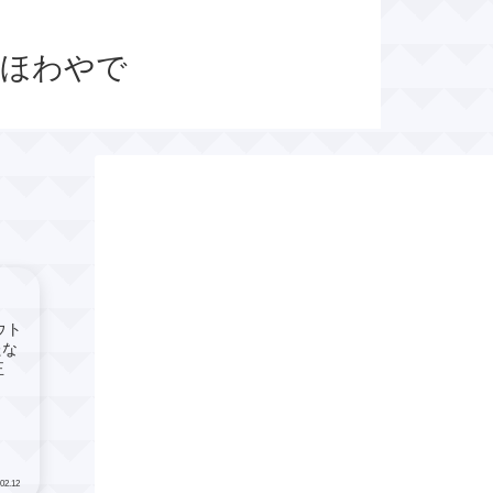
くほわやで
ウト
たな
正
02.12