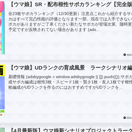
【ウマ娘】SR・配布根性サポカランキング【完全
全23枚サポカランキング（12/30更新）注意点これから紹介するサ
カはすべて完凸性能の評価となります一部、現在では入手できな
ポカがありますがご了承ください新たなサポカが登場次第、随時
予定ですが反映されてない場合があります (ads...
2023.
【ウマ娘】UDランクの育成風景 ラークシナリオ
基礎情報 (adsbygoogle = window.adsbygoogle || []).push({});サ
成サポカ編成は根性3枚・スピード1枚・賢さ1枚・友人1枚です根性
枚編成がUDランクを作るのにはおすすめですがUDランクを...
2023.
【4月最新版】ウマ娘新シナリオプロジェクトラー