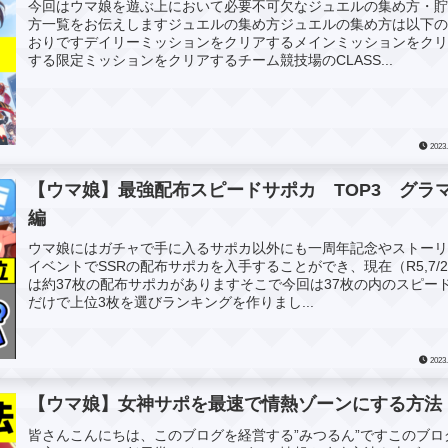
今回はウマ娘を遊ぶ上において必要不可欠なジュエルの集め方・
方一覧をお伝えしますジュエルの集め方ジュエルの集め方は以下
おりですデイリーミッションをクリアするメインミッションをク
する限定ミッションをクリアするチーム競技場のCLASS...
2023.
【ウマ娘】最強配布スピードサポカ TOP3 グラ
編
ウマ娘にはガチャで手に入るサポカ以外にも一周年記念やストー
イベントでSSRの配布サポカを入手することができ、現在（R5,7/2
は約37枚の配布サポカがありますそこで今回は37枚の内のスピー
だけで上位3枚を選びランキングを作りまし...
2023.
【ウマ娘】女神サポを最速で情熱ゾーンにする方法
皆さんこんにちは、このブログを経営する”みつるん”ですこのブロ