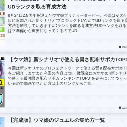
UDランクを取る育成方法
8月24日2.5周年を迎えたウマ娘プリティーダービー。今回はその
日に追加された新シナリオ”プロジェクトL'Arc”でUDランクを取る
方法を解説していきますUDランクを取る育成方法UDランクを取る
は下準備から重要になってくるのでUD...
2023.
【ウマ娘】新シナリオで使える賢さ配布サポカTOP
今回は新シナリオのプロジェクトラークで使える賢さ配布サポカTO
をご紹介しますまた今回の内容は”無・微課金におすすめ!!新シナ
で使える最強賢さ配布サポカランキングTOP3”を参考にしてつく
いるので動画で見たい方は上のリンクからご覧...
2023.
【完成版】ウマ娘のジュエルの集め方一覧