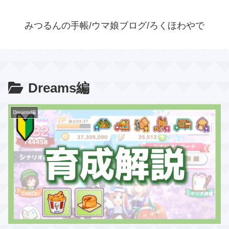
みつるんの手帳/ウマ娘ブログ/ろくほわやで
Dreams編
Dreams編