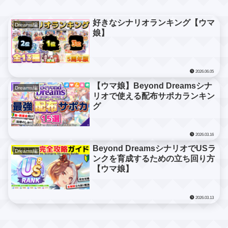
好きなシナリオランキング【ウマ
Dreams編
娘】
2026.06.05
【ウマ娘】Beyond Dreamsシナ
Dreams編
リオで使える配布サポカランキン
グ
2026.03.16
Beyond DreamsシナリオでUSラ
Dreams編
ンクを育成するための立ち回り方
【ウマ娘】
2026.03.13